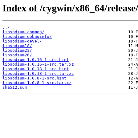
Index of /cygwin/x86_64/release
../
libsodium-common/
libsodium-debuginfo/
libsodium-devel/
libsodium18/
libsodium23/
libsodium26/
libsodium-1.0.16-1-src.hint
libsodium-1.0.16-1-src.tar.xz
libsodium-1.0.18-1-src.hint
libsodium-1.0.18-1-src.tar.xz
libsodium-1.0.8-1-src.hint
libsodium-1.0.8-1-src.tar.xz
sha512.sum