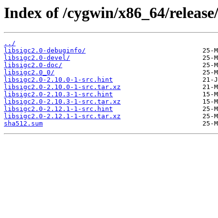
Index of /cygwin/x86_64/release/
../
libsigc2.0-debuginfo/
libsigc2.0-devel/
libsigc2.0-doc/
libsigc2.0_0/
libsigc2.0-2.10.0-1-src.hint
libsigc2.0-2.10.0-1-src.tar.xz
libsigc2.0-2.10.3-1-src.hint
libsigc2.0-2.10.3-1-src.tar.xz
libsigc2.0-2.12.1-1-src.hint
libsigc2.0-2.12.1-1-src.tar.xz
sha512.sum