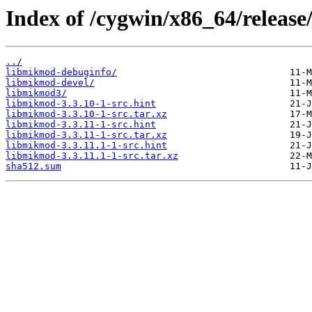
Index of /cygwin/x86_64/releas
../
libmikmod-debuginfo/
libmikmod-devel/
libmikmod3/
libmikmod-3.3.10-1-src.hint
libmikmod-3.3.10-1-src.tar.xz
libmikmod-3.3.11-1-src.hint
libmikmod-3.3.11-1-src.tar.xz
libmikmod-3.3.11.1-1-src.hint
libmikmod-3.3.11.1-1-src.tar.xz
sha512.sum