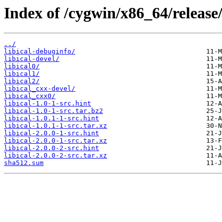
Index of /cygwin/x86_64/release/
../
libical-debuginfo/
libical-devel/
libical0/
libical1/
libical2/
libical_cxx-devel/
libical_cxx0/
libical-1.0-1-src.hint
libical-1.0-1-src.tar.bz2
libical-1.0.1-1-src.hint
libical-1.0.1-1-src.tar.xz
libical-2.0.0-1-src.hint
libical-2.0.0-1-src.tar.xz
libical-2.0.0-2-src.hint
libical-2.0.0-2-src.tar.xz
sha512.sum