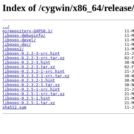
Index of /cygwin/x86_64/release/
../
girepository-GXPS0.1/
libgxps-debuginfo/
libgxps-devel/
libgxps-doc/
libgxps2/
libgxps-0.2.2-3-src.hint
libgxps-0.2.2-3-src.tar.xz
libgxps-0.2.2-3.hint
libgxps-0.2.2-3.tar.xz
libgxps-0.2.3.2-1-src.hint
libgxps-0.2.3.2-1-src.tar.xz
libgxps-0.2.3.2-1.hint
libgxps-0.2.3.2-1.tar.xz
libgxps-0.2.5-1-src.hint
libgxps-0.2.5-1-src.tar.xz
libgxps-0.2.5-1.hint
libgxps-0.2.5-1.tar.xz
sha512.sum