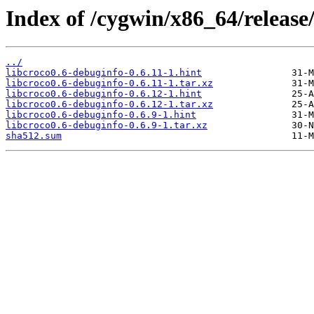
Index of /cygwin/x86_64/release/
../
libcroco0.6-debuginfo-0.6.11-1.hint
libcroco0.6-debuginfo-0.6.11-1.tar.xz
libcroco0.6-debuginfo-0.6.12-1.hint
libcroco0.6-debuginfo-0.6.12-1.tar.xz
libcroco0.6-debuginfo-0.6.9-1.hint
libcroco0.6-debuginfo-0.6.9-1.tar.xz
sha512.sum