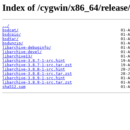
Index of /cygwin/x86_64/release/
../
bsdcat/
bsdcpio/
bsdtar/
bsdunzip/
libarchive-debuginfo/
libarchive-devel/
libarchive13/
libarchive-3.8.7-1-src.hint
libarchive-3.8.7-1-src.tar.zst
libarchive-3.8.8-1-src.hint
libarchive-3.8.8-1-src.tar.zst
libarchive-3.8.9-1-src.hint
libarchive-3.8.9-1-src.tar.zst
sha512.sum