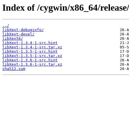
Index of /cygwin/x86_64/release/
../
libXext-debuginfo/
libXext-devel/
libXext6/
libXext-1.3.4-1-src.hint
libXext-1.3.4-1-src.tar.xz
libXext-1.3.5-1-src.hint
libXext-1.3.5-1-src.tar.xz
libXext-1.3.6-1-src.hint
libXext-1.3.6-1-src.tar.xz
sha512.sum