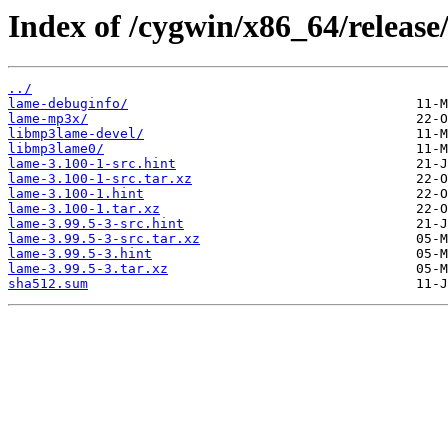
Index of /cygwin/x86_64/release
../
lame-debuginfo/
lame-mp3x/
libmp3lame-devel/
libmp3lame0/
lame-3.100-1-src.hint
lame-3.100-1-src.tar.xz
lame-3.100-1.hint
lame-3.100-1.tar.xz
lame-3.99.5-3-src.hint
lame-3.99.5-3-src.tar.xz
lame-3.99.5-3.hint
lame-3.99.5-3.tar.xz
sha512.sum