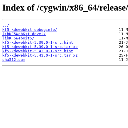
Index of /cygwin/x86_64/release
../
kf5-kdewebkit-debuginfo/
libKF5WebKit-devel/
libKF5WebKit5/
kf5-kdewebkit-5.39.0-1-src.hint
kf5-kdewebkit-5.39.0-1-src.tar.xz
kf5-kdewebkit-5.43.0-1-src.hint
kf5-kdewebkit-5.43.0-1-src.tar.xz
sha512.sum