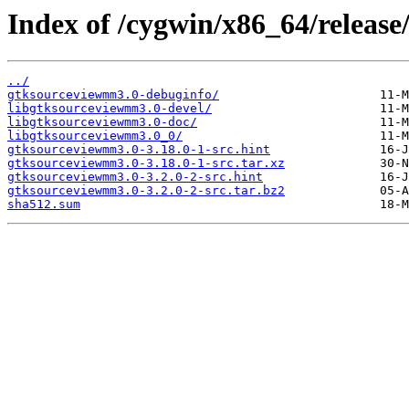
Index of /cygwin/x86_64/releas
../
gtksourceviewmm3.0-debuginfo/
libgtksourceviewmm3.0-devel/
libgtksourceviewmm3.0-doc/
libgtksourceviewmm3.0_0/
gtksourceviewmm3.0-3.18.0-1-src.hint
gtksourceviewmm3.0-3.18.0-1-src.tar.xz
gtksourceviewmm3.0-3.2.0-2-src.hint
gtksourceviewmm3.0-3.2.0-2-src.tar.bz2
sha512.sum