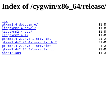
Index of /cygwin/x86_64/releas
../
gtkmm2.4-debuginfo/
libgtkmm2.4-devel/
libgtkmm2.4-doc/
libgtkmm2.4_1/
gtkmm2.4-2.24.4-1-src.hint
gtkmm2.4-2.24.4-1-src.tar.bz2
gtkmm2.4-2.24.5-1-src.hint
gtkmm2.4-2.24.5-1-src.tar.xz
sha512.sum