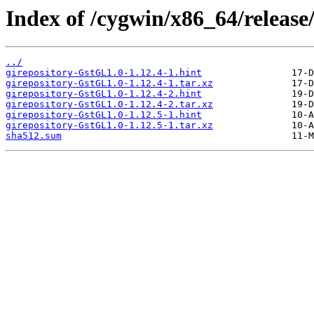
Index of /cygwin/x86_64/release
../
girepository-GstGL1.0-1.12.4-1.hint
girepository-GstGL1.0-1.12.4-1.tar.xz
girepository-GstGL1.0-1.12.4-2.hint
girepository-GstGL1.0-1.12.4-2.tar.xz
girepository-GstGL1.0-1.12.5-1.hint
girepository-GstGL1.0-1.12.5-1.tar.xz
sha512.sum