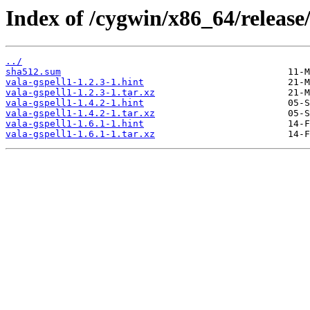
Index of /cygwin/x86_64/release/
../
sha512.sum
vala-gspell1-1.2.3-1.hint
vala-gspell1-1.2.3-1.tar.xz
vala-gspell1-1.4.2-1.hint
vala-gspell1-1.4.2-1.tar.xz
vala-gspell1-1.6.1-1.hint
vala-gspell1-1.6.1-1.tar.xz