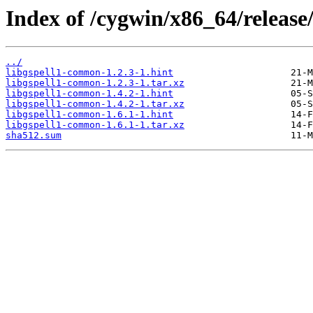
Index of /cygwin/x86_64/release
../
libgspell1-common-1.2.3-1.hint
libgspell1-common-1.2.3-1.tar.xz
libgspell1-common-1.4.2-1.hint
libgspell1-common-1.4.2-1.tar.xz
libgspell1-common-1.6.1-1.hint
libgspell1-common-1.6.1-1.tar.xz
sha512.sum