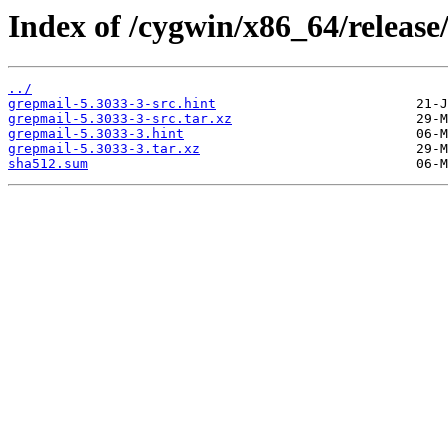
Index of /cygwin/x86_64/release
../
grepmail-5.3033-3-src.hint
grepmail-5.3033-3-src.tar.xz
grepmail-5.3033-3.hint
grepmail-5.3033-3.tar.xz
sha512.sum