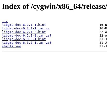
Index of /cygwin/x86_64/releas
../
libgmp-doc-6.2.1-1.hint
libgmp-doc-6.2.1-1.tar.xz
libgmp-doc-6.2.1-2.hint
libgmp-doc-6.2.1-2.tar.zst
libgmp-doc-6.3.0-1.hint
libgmp-doc-6.3.0-1.tar.zst
sha512.sum