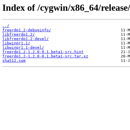
Index of /cygwin/x86_64/release
../
freerdp1.2-debuginfo/
libfreerdp1.2/
libfreerdp1.2-devel/
libwinpr1.1/
libwinpr1.1-devel/
freerdp1.2-1.2.0-0.1.beta1-src.hint
freerdp1.2-1.2.0-0.1.beta1-src.tar.xz
sha512.sum