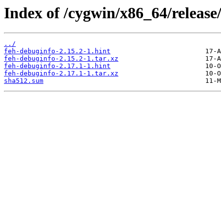
Index of /cygwin/x86_64/release
../
feh-debuginfo-2.15.2-1.hint
feh-debuginfo-2.15.2-1.tar.xz
feh-debuginfo-2.17.1-1.hint
feh-debuginfo-2.17.1-1.tar.xz
sha512.sum