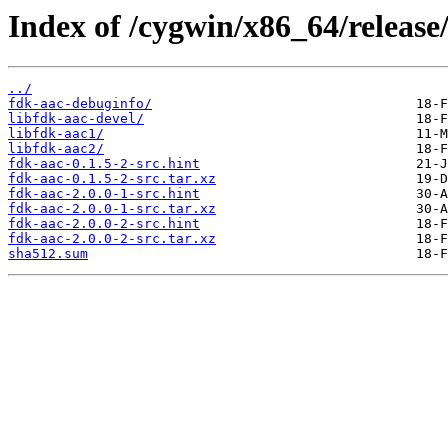
Index of /cygwin/x86_64/release
../
fdk-aac-debuginfo/
libfdk-aac-devel/
libfdk-aac1/
libfdk-aac2/
fdk-aac-0.1.5-2-src.hint
fdk-aac-0.1.5-2-src.tar.xz
fdk-aac-2.0.0-1-src.hint
fdk-aac-2.0.0-1-src.tar.xz
fdk-aac-2.0.0-2-src.hint
fdk-aac-2.0.0-2-src.tar.xz
sha512.sum