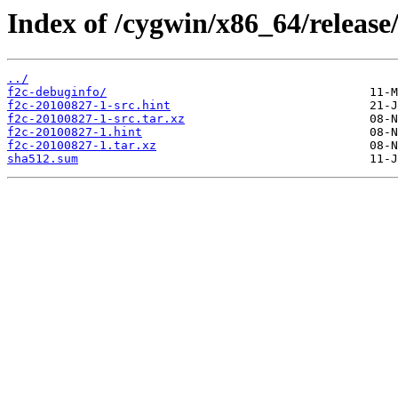
Index of /cygwin/x86_64/release/
../
f2c-debuginfo/
f2c-20100827-1-src.hint
f2c-20100827-1-src.tar.xz
f2c-20100827-1.hint
f2c-20100827-1.tar.xz
sha512.sum