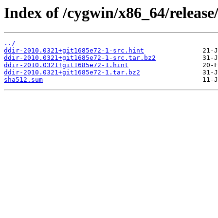
Index of /cygwin/x86_64/release
../
ddir-2010.0321+git1685e72-1-src.hint
ddir-2010.0321+git1685e72-1-src.tar.bz2
ddir-2010.0321+git1685e72-1.hint
ddir-2010.0321+git1685e72-1.tar.bz2
sha512.sum