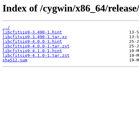
Index of /cygwin/x86_64/release/c
../
libcfitsio9-3.490-1.hint
libcfitsio9-3.490-1.tar.xz
libcfitsio9-4.0.0-1.hint
libcfitsio9-4.0.0-1.tar.zst
libcfitsio9-4.1.0-1.hint
libcfitsio9-4.1.0-1.tar.zst
sha512.sum