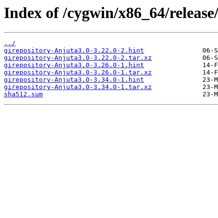
Index of /cygwin/x86_64/release
../
girepository-Anjuta3.0-3.22.0-2.hint
girepository-Anjuta3.0-3.22.0-2.tar.xz
girepository-Anjuta3.0-3.26.0-1.hint
girepository-Anjuta3.0-3.26.0-1.tar.xz
girepository-Anjuta3.0-3.34.0-1.hint
girepository-Anjuta3.0-3.34.0-1.tar.xz
sha512.sum