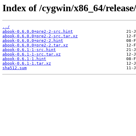
Index of /cygwin/x86_64/release
../
abook-0.6.0.0+pre2-2-src.hint
abook-0.6.0.0+pre2-2-src.tar.xz
abook-0.6.0.0+pre2-2.hint
abook-0.6.0.0+pre2-2.tar.xz
abook-0.6.1-1-src.hint
abook-0.6.1-1-src.tar.xz
abook-0.6.1-1.hint
abook-0.6.1-1.tar.xz
sha512.sum