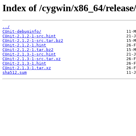
Index of /cygwin/x86_64/release
../
CUnit-debuginfo/
CUnit-2.1.2-1-src.hint
CUnit-2.1.2-1-src.tar.bz2
CUnit-2.1.2-1.hint
CUnit-2.1.2-1.tar.bz2
CUnit-2.1.3-1-src.hint
CUnit-2.1.3-1-src.tar.xz
CUnit-2.1.3-1.hint
CUnit-2.1.3-1.tar.xz
sha512.sum